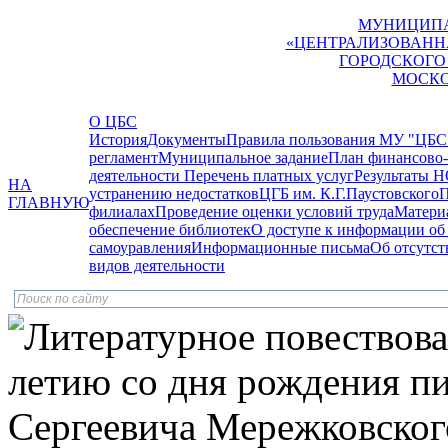
МУНИЦИПА
«ЦЕНТРАЛИЗОВАНН
ГОРОДСКОГО
МОСКО
О ЦБС
История
Документы
Правила пользования МУ "ЦБС
регламент
Муниципальное задание
План финансово-
деятельности
Перечень платных услуг
Результаты Н
НА
устранению недостатков
ЦГБ им. К.Г.Паустовского
П
ГЛАВНУЮ
филиалах
Проведение оценки условий труда
Матери
обеспечение библиотек
О доступе к информации об
самоуравления
Информационные письма
Об отсутс
видов деятельности