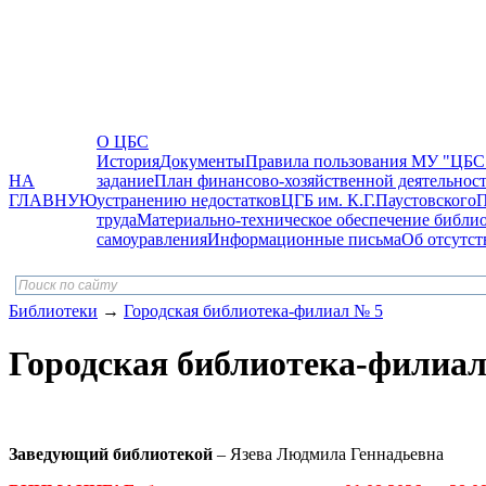
О ЦБС
История
Документы
Правила пользования МУ "ЦБС
НА
задание
План финансово-хозяйственной деятельнос
ГЛАВНУЮ
устранению недостатков
ЦГБ им. К.Г.Паустовского
П
труда
Материально-техническое обеспечение библи
самоуравления
Информационные письма
Об отсутст
Библиотеки
→
Городская библиотека-филиал № 5
Городская библиотека-филиал
Заведующий библиотекой
– Язева Людмила Геннадьевна