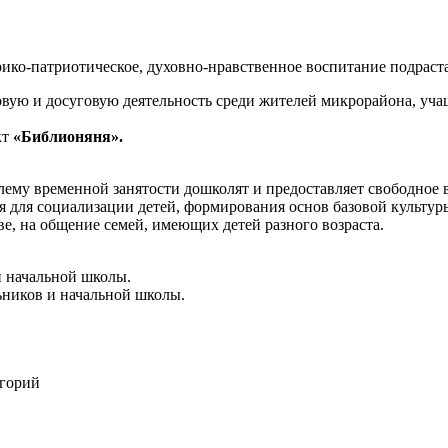
ко-патриотическое, духовно-нравственное воспитание подраста
вую и досуговую деятельность среди жителей микрорайона, у
кт
«Библионяня».
ему временной занятости дошколят и предоставляет свободное 
я для социализации детей, формирования основ базовой культур
ве, на общение семей, имеющих детей разного возраста.
и начальной школы.
ников и начальной школы.
егорий