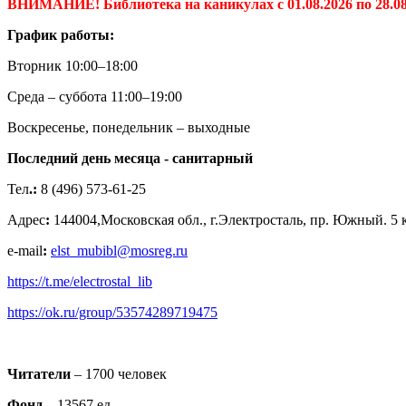
ВНИМАНИЕ! Библиотека на каникулах с 01.08.2026 по 28.08
График работы:
Вторник 10:00–18:00
Среда – суббота 11:00–19:00
Воскресенье, понедельник – выходные
Последний день месяца - санитарный
Тел
.:
8 (496) 573-61-25
Адрес
:
144004,Московская обл., г.Электросталь, пр. Южный. 5 
e-mail
:
elst_mubibl@mosreg.ru
https://t.me/electrostal_lib
https://ok.ru/group/53574289719475
Читатели
– 1700 человек
Фонд
– 13567 ед.