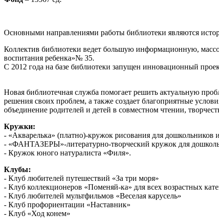
Основными направлениями работы библиотеки являются истори
Коллектив библиотеки ведет большую информационную, массо
воспитания ребенка»№ 35.
С 2012 года на базе библиотеки запущен инновационный прое
Новая библиотечная служба помогает решить актуальную пробл
решения своих проблем, а также создает благоприятные услови
объединение родителей и детей в совместном чтении, творчест
Кружки:
- «Акварелька» (платно)-кружок рисования для дошкольников 
- «ФАНТАЗЕРЫ»-литературно-творческий кружок для дошколь
- Кружок юного натуралиста «Филя».
Клубы:
- Клуб любителей путешествий «За три моря»
- Клуб коллекционеров «Поменяй-ка» для всех возрастных кат
- Клуб любителей мультфильмов «Веселая карусель»
- Клуб профориентации «Наставник»
- Клуб «Ход конем»