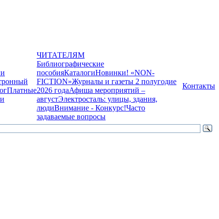
ЧИТАТЕЛЯМ
Библиографические
ги
пособия
Каталоги
Новинки! «NON-
тронный
FICTION»
Журналы и газеты 2 полугодие
Контакты
ог
Платные
2026 года
Афиша мероприятий –
ги
август
Электросталь: улицы, здания,
люди
Внимание - Конкурс!
Часто
задаваемые вопросы