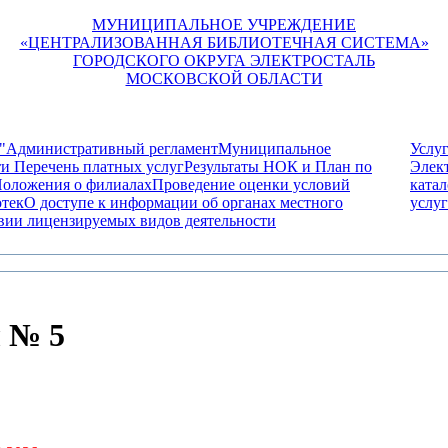
МУНИЦИПАЛЬНОЕ УЧРЕЖДЕНИЕ
«ЦЕНТРАЛИЗОВАННАЯ БИБЛИОТЕЧНАЯ СИСТЕМА»
ГОРОДСКОГО ОКРУГА ЭЛЕКТРОСТАЛЬ
МОСКОВСКОЙ ОБЛАСТИ
"
Административный регламент
Муниципальное
Услу
ти
Перечень платных услуг
Результаты НОК и План по
Элек
оложения о филиалах
Проведение оценки условий
катал
отек
О доступе к информации об органах местного
услу
вии лицензируемых видов деятельности
 № 5