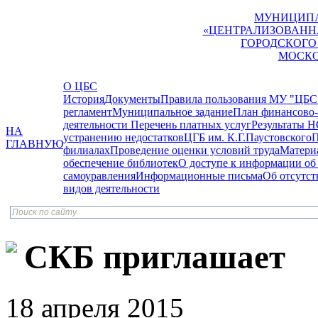
МУНИЦИПА
«ЦЕНТРАЛИЗОВАНН
ГОРОДСКОГО
МОСКО
О ЦБС
История
Документы
Правила пользования МУ "ЦБС
регламент
Муниципальное задание
План финансово-
деятельности
Перечень платных услуг
Результаты Н
НА
устранению недостатков
ЦГБ им. К.Г.Паустовского
П
ГЛАВНУЮ
филиалах
Проведение оценки условий труда
Матери
обеспечение библиотек
О доступе к информации об
самоуравления
Информационные письма
Об отсутс
видов деятельности
СКБ приглашает
18 апреля 2015