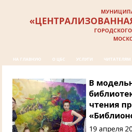
МУНИЦИПА
«ЦЕНТРАЛИЗОВАННА
ГОРОДСКОГО
МОСК
НА ГЛАВНУЮ
О ЦБС
УСЛУГИ
ЧИТАТЕЛЯМ
В модель
библиоте
чтения п
«Библионо
19 апреля 2