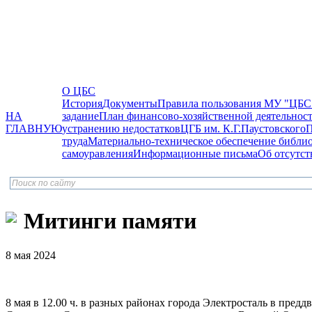
О ЦБС
История
Документы
Правила пользования МУ "ЦБС
НА
задание
План финансово-хозяйственной деятельнос
ГЛАВНУЮ
устранению недостатков
ЦГБ им. К.Г.Паустовского
П
труда
Материально-техническое обеспечение библи
самоуравления
Информационные письма
Об отсутст
Митинги памяти
8 мая 2024
8 мая в 12.00 ч. в разных районах города Электросталь в пр