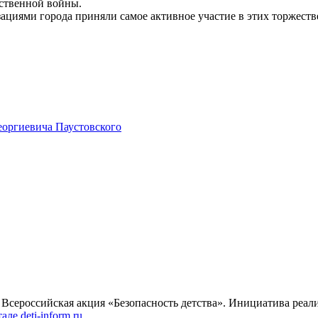
ественной войны.
ациями города приняли самое активное участие в этих торжест
еоргиевича Паустовского
я Всероссийская акция «Безопасность детства». Инициатива реа
ле deti-inform.ru