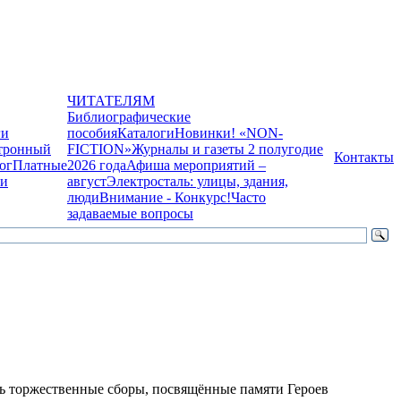
ЧИТАТЕЛЯМ
Библиографические
ги
пособия
Каталоги
Новинки! «NON-
тронный
FICTION»
Журналы и газеты 2 полугодие
Контакты
ог
Платные
2026 года
Афиша мероприятий –
ги
август
Электросталь: улицы, здания,
люди
Внимание - Конкурс!
Часто
задаваемые вопросы
сь торжественные сборы, посвящённые памяти Героев