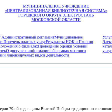
МУНИЦИПАЛЬНОЕ УЧРЕЖДЕНИЕ
«ЦЕНТРАЛИЗОВАННАЯ БИБЛИОТЕЧНАЯ СИСТЕМА»
ГОРОДСКОГО ОКРУГА ЭЛЕКТРОСТАЛЬ
МОСКОВСКОЙ ОБЛАСТИ
"
Административный регламент
Муниципальное
Услу
ти
Перечень платных услуг
Результаты НОК и План по
Элек
оложения о филиалах
Проведение оценки условий
катал
отек
О доступе к информации об органах местного
услу
вии лицензируемых видов деятельности
еддверии 79-ой годовщины Великой Победы традиционно состояли