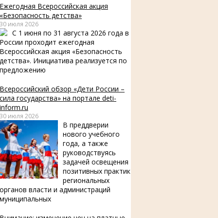
Ежегодная Всероссийская акция
«Безопасность детства»
30 июля 2026
С 1 июня по 31 августа 2026 года в
России проходит ежегодная
Всероссийская акция «Безопасность
детства». Инициатива реализуется по
предложению
Всероссийский обзор «Дети России –
сила государства» на портале deti-
inform.ru
30 июля 2026
В преддверии
нового учебного
года, а также
руководствуясь
задачей освещения
позитивных практик
региональных
органов власти и администраций
муниципальных
Внимание: изменение цен на платные